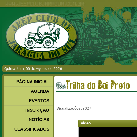
Quinta-feira, 06 de Agosto de 2026
PÁGINA INICIAL
Trilha do Boi Preto
AGENDA
EVENTOS
Visualizaçőes:
3027
INSCRIÇÃO
NOTÍCIAS
Vídeo
CLASSIFICADOS